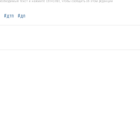
еобходимый текст и нажмите Ctrl+Enter, чтобы сообщить об этом редакции
#дтп
#дп