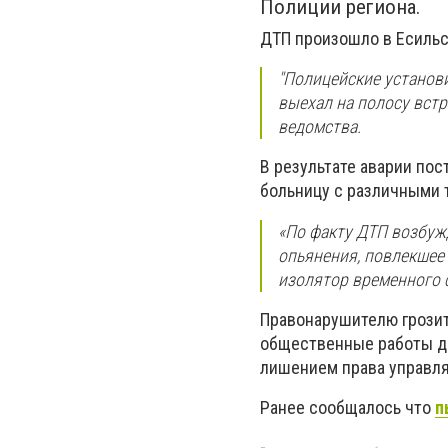
Полиции региона.
ДТП произошло в Есильс
"Полицейские установи
выехал на полосу встр
ведомства.
В результате аварии пос
больницу с различными 
«По факту ДТП возбужд
опьянения, повлекшее
изолятор временного с
Правонарушителю грози
общественные работы до
лишением права управля
Ранее сообщалось что
п