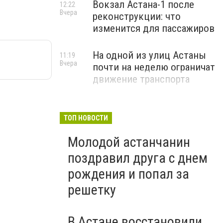
Вокзал Астана-1 после
12:22
Вчера
реконструкции: что
изменится для пассажиров
На одной из улиц Астаны
11:19
Вчера
почти на неделю ограничат
движение транспорта
ТОП НОВОСТИ
Молодой астанчанин
поздравил друга с днем
рождения и попал за
решетку
В Астане восстановили