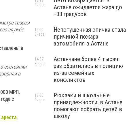
Лето возвращается: в
17:17
Вчера
Астане ожидается жара до
+33 градусов
лометре трассы
Непотушенная спичка стала
ресс-службе
15:20
Вчера
причиной пожара
автомобиля в Астане
ставлены в
Астанчане более 4 тысяч
14:37
Вчера
раз обратились в полицию
 в состоянии
из-за семейных
дворили в
конфликтов
1000 МРП,
Рюкзаки и школьные
13:30
года с
Вчера
принадлежности: в Астане
помогают собрать детей в
школу
 ареста
.