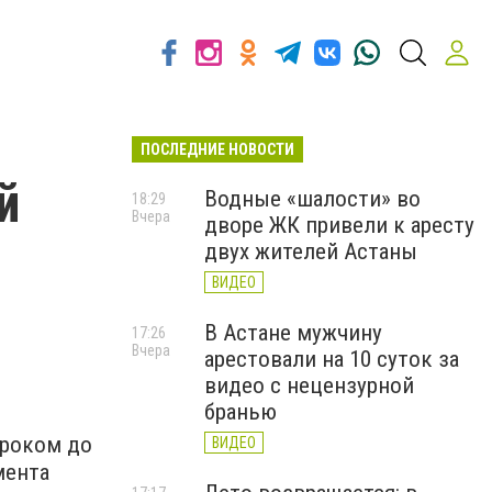
ПОСЛЕДНИЕ НОВОСТИ
й
Водные «шалости» во
18:29
Вчера
дворе ЖК привели к аресту
двух жителей Астаны
ВИДЕО
В Астане мужчину
17:26
Вчера
арестовали на 10 суток за
видео с нецензурной
бранью
сроком до
ВИДЕО
мента