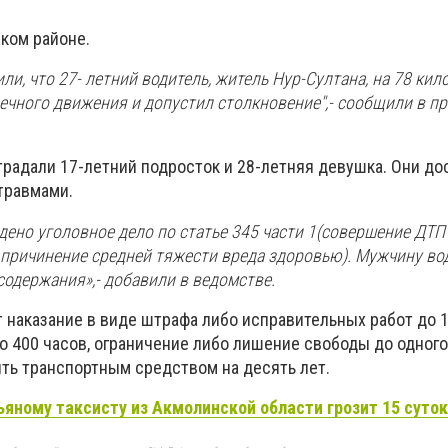
ком районе.
ли, что 27- летний водитель, житель Нур-Султана, на 78 ки
ечного движения и допустил столкновение",- сообщили в п
традали 17-летний подросток и 28-летняя девушка. Они до
травмами.
ено уголовное дело по статье 345 части 1(совершение ДТП
 причинение средней тяжести вреда здоровью). Мужчину во
одержания»,- добавили в ведомстве.
т
наказание в виде штрафа либо исправительных работ до 
 400 часов, ограничение либо лишение свободы до одного 
ть транспортным средством на десять лет.
ьяному таксисту из Акмолинской области грозит 15 суток