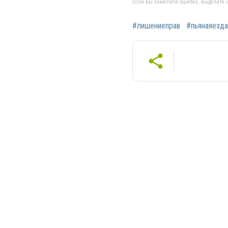
Если вы заметили ошибку, выделите н
#лишениеправ
#пьянаяезда