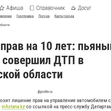
Афиша
Справочник
Досуг
явления
Горсправка
Погода
Карта города
области
прав на 10 лет: пьяны
 совершил ДТП в
кой области
@profile.ru
озит лишение прав на управление автомобилем 
т
inAstana.kz
со ссылкой на пресс-службу Департа