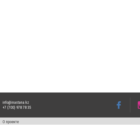
info@inastana.kz
+7 (700) 978 78 35
О проекте
Свидетельство № 17812-СИ от 26 июля 2019 года
Все права защищены. Ретрансляция и цитирование материалов разрешается при ука