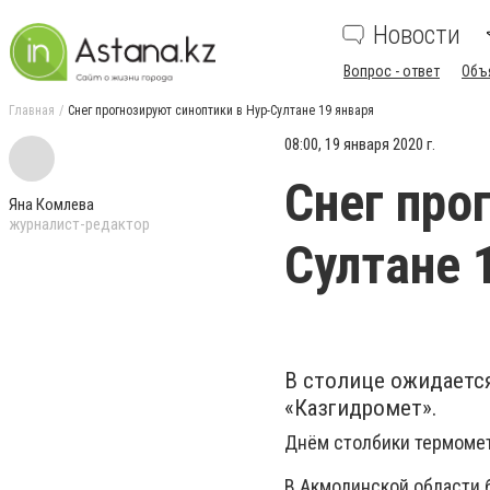
Новости
Вопрос - ответ
Объ
Главная
Снег прогнозируют синоптики в Нур-Султане 19 января
08:00, 19 января 2020 г.
Снег про
Яна Комлева
журналист-редактор
Султане 
В столице ожидается
«Казгидромет».
Днём столбики термометр
В Акмолинской области бу