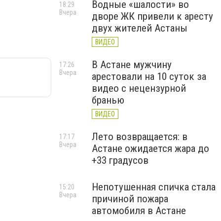
Водные «шалости» во
18:29
Вчера
дворе ЖК привели к аресту
двух жителей Астаны
ВИДЕО
В Астане мужчину
17:26
Вчера
арестовали на 10 суток за
видео с нецензурной
бранью
ВИДЕО
Лето возвращается: в
17:17
Вчера
Астане ожидается жара до
+33 градусов
Непотушенная спичка стала
15:20
Вчера
причиной пожара
автомобиля в Астане