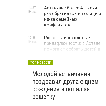
Астанчане более 4 тысяч
14:37
Вчера
раз обратились в полицию
из-за семейных
конфликтов
Рюкзаки и школьные
13:30
Вчера
принадлежности: в Астане
помогают собрать детей в
школу
ТОП НОВОСТИ
Молодой астанчанин
поздравил друга с днем
рождения и попал за
решетку