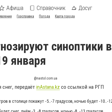
Афиша
Справочник
Досуг
явления
Горсправка
Погода
Карта города
гнозируют синоптики в
19 января
@nastol.com.ua
 снег, передаёт
inAstana.kz
со ссылкой на РГП
ов в столице покажут -5..-7 градусов, ночью будет -10..-1
дет снег, днём -3..-8 градусов, ночью -8..-13 градусов.