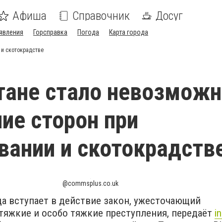
Афиша
Справочник
Досуг
явления
Горсправка
Погода
Карта города
 и скотокрадстве
тане стало невозмож
ие сторон при
вании и скотокрадств
@commsplus.co.uk
ода вступает в действие закон, ужесточающий
тяжкие и особо тяжкие преступления, передаёт
i