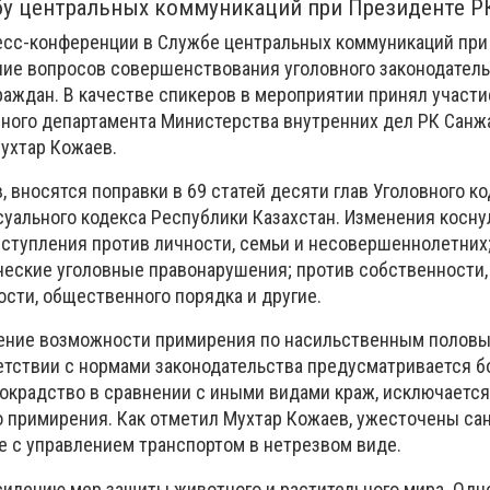
бу центральных коммуникаций при Президенте Р
есс-конференции в Службе центральных коммуникаций при
ие вопросов совершенствования уголовного законодатель
раждан. В качестве спикеров в мероприятии принял участи
ного департамента Министерства внутренних дел РК Санжа
Мухтар Кожаев.
 вносятся поправки в 69 статей десяти глав Уголовного ко
суального кодекса Республики Казахстан. Изменения косну
еступления против личности, семьи и несовершеннолетних
ческие уголовные правонарушения; против собственности,
сти, общественного порядка и другие.
ение возможности примирения по насильственным полов
етствии с нормами законодательства предусматривается б
токрадство в сравнении с иными видами краж, исключается
 примирения. Как отметил Мухтар Кожаев, ужесточены сан
е с управлением транспортом в нетрезвом виде.
силению мер защиты животного и растительного мира. Одн