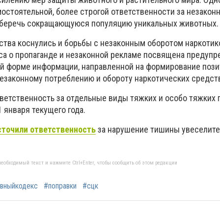
остоятельной, более строгой ответственности за незакон
 сберечь сокращающуюся популяцию уникальных животных.
тва коснулись и борьбы с незаконным оборотом наркотик
кса о пропаганде и незаконной рекламе посвящена предуп
й форме информации, направленной на формирование пози
езаконному потреблению и обороту наркотических средст
ветственность за отдельные виды тяжких и особо тяжких 
1 января текущего года.
точили ответственность
за нарушение тишины увеселит
еобходимый текст и нажмите Ctrl+Enter, чтобы сообщить об этом редакции
овныйкодекс
#поправки
#сцк