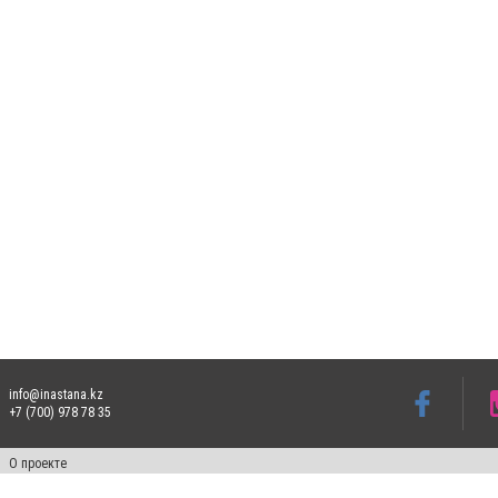
info@inastana.kz
+7 (700) 978 78 35
О проекте
Свидетельство № 17812-СИ от 26 июля 2019 года