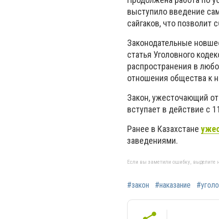
выступило введение сам
сайгаков, что позволит
Законодательные новшес
статья Уголовного коде
распространения в любо
отношения общества к н
Закон, ужесточающий от
вступает в действие с 1
Ранее в Казахстане
ужес
заведениями.
Если вы заметили ошибку, выделите н
#закон
#наказание
#угол