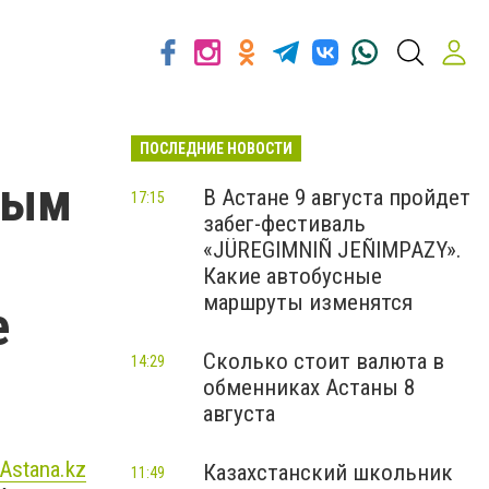
ПОСЛЕДНИЕ НОВОСТИ
ным
В Астане 9 августа пройдет
17:15
забег-фестиваль
«JÜREGIMNIÑ JEÑIMPAZY».
Какие автобусные
маршруты изменятся
е
Сколько стоит валюта в
14:29
обменниках Астаны 8
августа
nAstana.kz
Казахстанский школьник
11:49