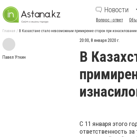
Новости
Вопрос - ответ
Объ
Главная
В Казахстане стало невозможным примирение сторон при изнасиловании
20:00, 8 января 2020 г.
В Казахс
Павел Уткин
примирен
изнасило
С 11 января этого г
ответственность за 