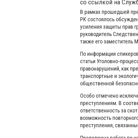
со ссылкой на Служ
В рамках прошедшей пр
РК состоялось обсужден
усиления защиты прав г
руководитель Следствен
также его заместитель 
По информации спикеров,
статьи Уголовно-процес
правонарушений, как пр
транспортные и экологи
общественной безопасно
Особо отмечено исключ
преступлениям. В соотв
ответственность за ско
возможность повторного
преступления, связанны
Продолжена работа по у