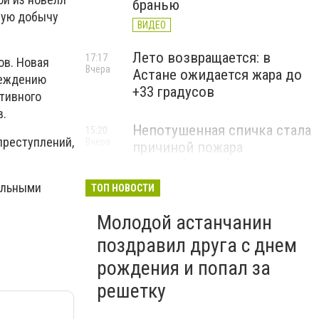
бранью
ную добычу
ВИДЕО
Лето возвращается: в
17:17
ов. Новая
Вчера
Астане ожидается жара до
реждению
+33 градусов
тивного
в.
Непотушенная спичка стала
15:20
преступлений,
Вчера
причиной пожара
автомобиля в Астане
ельными
ТОП НОВОСТИ
Молодой астанчанин
поздравил друга с днем
рождения и попал за
решетку