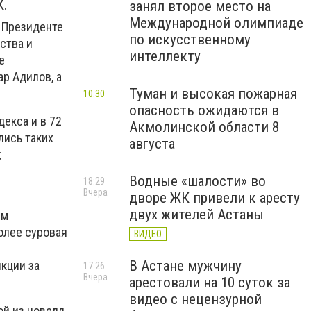
К.
занял второе место на
Международной олимпиаде
 Президенте
по искусственному
ства и
интеллекту
е
р Адилов, а
Туман и высокая пожарная
10:30
опасность ожидаются в
декса и в 72
Акмолинской области 8
лись таких
августа
;
Водные «шалости» во
18:29
Вчера
дворе ЖК привели к аресту
двух жителей Астаны
ым
олее суровая
ВИДЕО
В Астане мужчину
кции за
17:26
Вчера
арестовали на 10 суток за
видео с нецензурной
ой из новелл