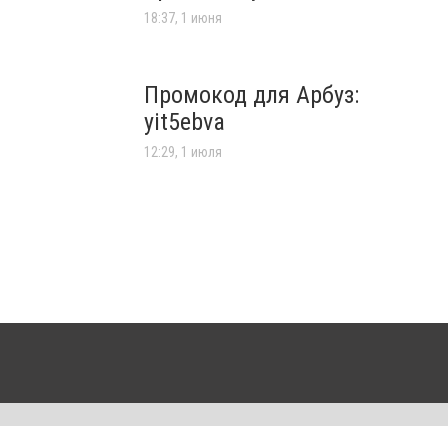
18:37, 1 июня
Промокод для Арбуз:
yit5ebva
12:29, 1 июля