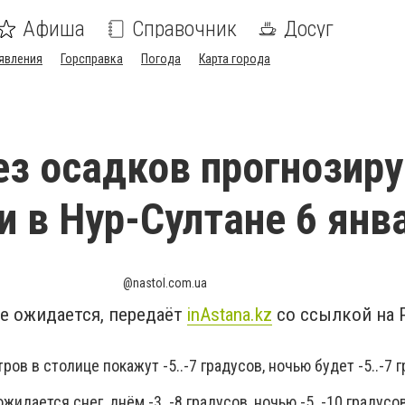
Афиша
Справочник
Досуг
явления
Горсправка
Погода
Карта города
ез осадков прогнозир
и в Нур-Султане 6 янв
@nastol.com.ua
е ожидается, передаёт
inAstana.kz
со ссылкой на 
ов в столице покажут -5..-7 градусов, ночью будет -5..-7 г
идается снег, днём -3..-8 градусов, ночью -5..-10 градусов