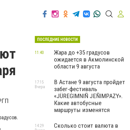
ПОСЛЕДНИЕ НОВОСТИ
уют
Жара до +35 градусов
11:40
ожидается в Акмолинской
аря
области 9 августа
В Астане 9 августа пройдет
17:15
Вчера
забег-фестиваль
«JÜREGIMNIÑ JEÑIMPAZY».
РГП
Какие автобусные
маршруты изменятся
радусов.
Сколько стоит валюта в
14:29
.