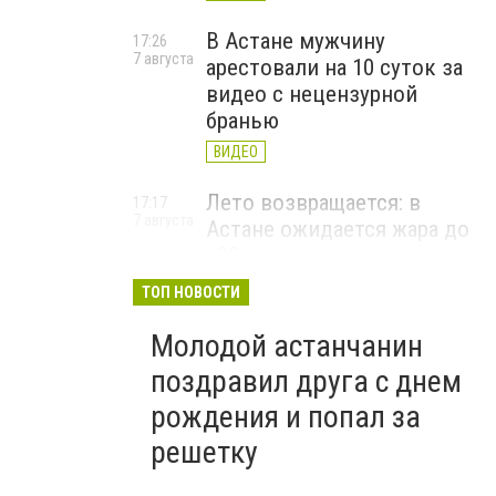
В Астане мужчину
17:26
7 августа
арестовали на 10 суток за
видео с нецензурной
бранью
ВИДЕО
Лето возвращается: в
17:17
7 августа
Астане ожидается жара до
+33 градусов
ТОП НОВОСТИ
Молодой астанчанин
поздравил друга с днем
рождения и попал за
решетку