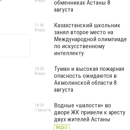
Вчера
обменниках Астаны 8
августа
Казахстанский школьник
11:49
Вчера
занял второе место на
Международной олимпиаде
по искусственному
интеллекту
Туман и высокая пожарная
10:30
Вчера
опасность ожидаются в
Акмолинской области 8
августа
Водные «шалости» во
18:29
7 августа
дворе ЖК привели к аресту
двух жителей Астаны
ВИДЕО