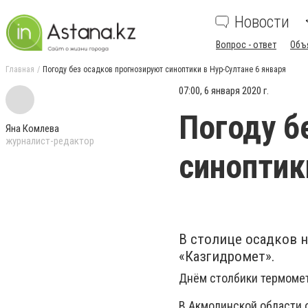
Новости
Вопрос - ответ
Объ
Главная
Погоду без осадков прогнозируют синоптики в Нур-Султане 6 января
07:00, 6 января 2020 г.
Погоду б
Яна Комлева
журналист-редактор
синоптик
В столице осадков н
«Казгидромет».
Днём столбики термометр
В Акмолинской области ож