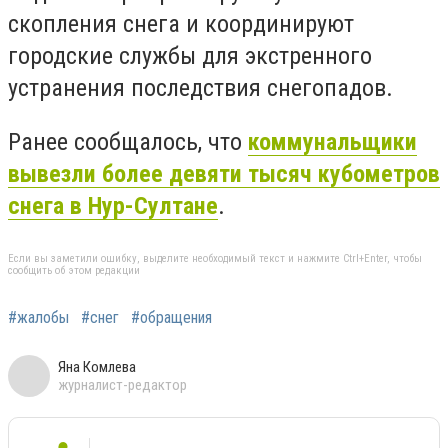
скопления снега и координируют
городские службы для экстренного
устранения последствия снегопадов.
Ранее сообщалось, что
коммунальщики
вывезли более девяти тысяч кубометров
снега в Нур-Султане
.
Если вы заметили ошибку, выделите необходимый текст и нажмите Ctrl+Enter, чтобы
сообщить об этом редакции
#жалобы
#cнег
#обращения
Яна Комлева
журналист-редактор