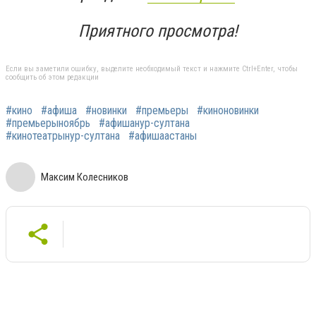
Приятного просмотра!
Если вы заметили ошибку, выделите необходимый текст и нажмите Ctrl+Enter, чтобы
сообщить об этом редакции
#кино
#афиша
#новинки
#премьеры
#киноновинки
#премьерыноябрь
#афишанур-султана
#кинотеатрынур-султана
#афишаастаны
Максим Колесников