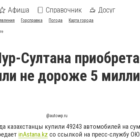
Афиша
Справочник
Досуг
явления
Горсправка
Погода
Карта города
ге
ур-Султана приобрет
ли не дороже 5 милл
@autowp.ru
ода казахстанцы купили 49243 автомобилей на сум
редает
inAstana.kz
со ссылкой на пресс-службу О