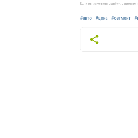
Если вы заметили ошибку, выделите н
#авто
#цена
#cегмент
#