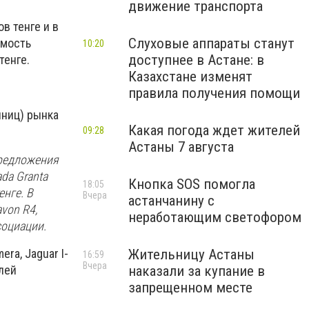
движение транспорта
в тенге и в
Слуховые аппараты станут
имость
10:20
доступнее в Астане: в
тенге.
Казахстане изменят
правила получения помощи
иниц) рынка
Какая погода ждет жителей
09:28
Астаны 7 августа
предложения
da Granta
Кнопка SOS помогла
18:05
енге. В
Вчера
астанчанину с
avon R4,
неработающим светофором
ссоциации.
ra, Jaguar I-
Жительницу Астаны
16:59
Вчера
лей
наказали за купание в
запрещенном месте