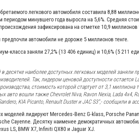
бретаемого легкового автомобиля составила 8,88 миллионо
м периодом минувшего года выросла на 5,6%. Средняя сто
происхождения зафиксирована на отметке 10,9 миллионов 
й предпочли автомобили не дороже 5 миллионов тенге.
ум-класса заняли 27,2% (13 406 единиц) и 10,6% (5 211 ед
й в десятке наиболее доступных легковых моделей заняли 
изводителей. Так, лидером ценовой доступности остается La
роизводства, стоимость которой стартует от 3,1 миллиона т
 авто вошли также Chevrolet Niva, Ravon Nexia, Lada 4x4, R
Sandero, KIA Picanto, Renault Duster и JAC S3'',- сообщили в а
х моделей лидируют Mercedes-Benz G-klass, Porsche Paname
rsche Cayenne. Десятку наименее демократичных автомоби
us LS, BMW X7, Infiniti QX80 и Jaguar XJ.