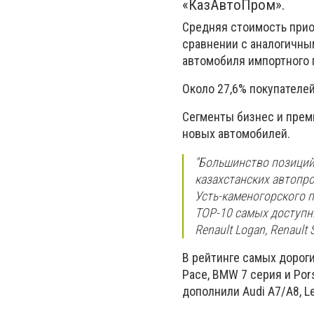
«КазАвтоПром».
Средняя стоимость прио
сравнении с аналогичны
автомобиля импортного 
Около 27,6% покупателе
Сегменты бизнес и преми
новых автомобилей.
''Большинство позици
казахстанских автопро
Усть-каменогорского п
ТОР-10 самых доступных
Renault Logan, Renault 
В рейтинге самых дороги
Pace, BMW 7 серия и Po
дополнили Audi А7/A8, Lex