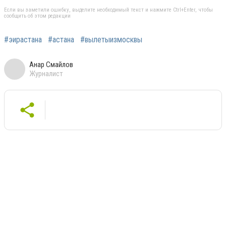
Если вы заметили ошибку, выделите необходимый текст и нажмите Ctrl+Enter, чтобы
сообщить об этом редакции
#эирастана
#астана
#вылетыизмосквы
Анар Смайлов
Журналист