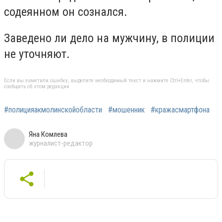
содеянном он сознался.
Заведено ли дело на мужчину, в полиции
не уточняют.
Если вы заметили ошибку, выделите необходимый текст и нажмите Ctrl+Enter, чтобы
сообщить об этом редакции
#полицияакмолинскойобласти
#мошенник
#кражасмартфона
Яна Комлева
журналист-редактор