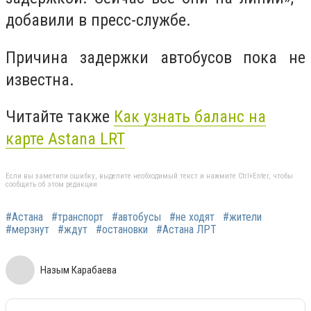
добавили в пресс-службе.
Причина задержки автобусов пока не
известна.
Читайте также
Как узнать баланс на
карте Astana LRT
Если вы заметили ошибку, выделите необходимый текст и нажмите Ctrl+Enter, чтобы
сообщить об этом редакции
#Астана
#транспорт
#автобусы
#не ходят
#жители
#мерзнут
#ждут
#остановки
#Астана ЛРТ
Назым Карабаева