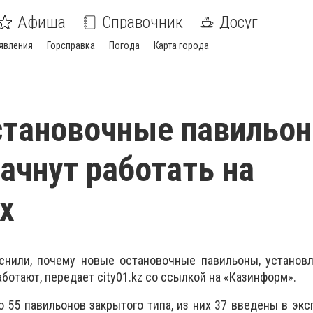
Афиша
Справочник
Досуг
явления
Горсправка
Погода
Карта города
становочные павильо
ачнут работать на
х
снили, почему новые остановочные павильоны, установ
работают, передает
city
01.
kz
со ссылкой на «Казинформ».
о 55 павильонов закрытого типа, из них 37 введены в экс