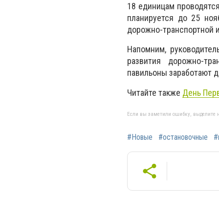
18 единицам проводятся
планируется до 25 ноя
дорожно-транспортной 
Напомним, руководител
развития дорожно-тра
павильоны заработают д
Читайте также
День Пер
Если вы заметили ошибку, выделите н
#Новые
#остановочные
#