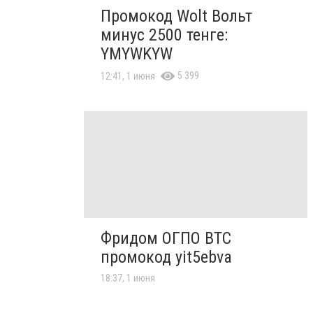
Промокод Wolt Вольт
минус 2500 тенге:
YMYWKYW
5 399
12:41, 1 июня
Фридом ОГПО ВТС
промокод yit5ebva
18:37, 1 июня