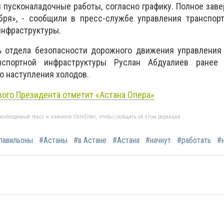
 пусконаладочные работы, согласно графику. Полное зав
бря», - сообщили в пресс-службе управления транспорт
инфраструктуры.
ь отдела безопасности дорожного движения управления 
нспортной инфраструктуры Руслан Абдуалиев ранее
о наступления холодов.
вого Президента отметит «Астана Опера»
еобходимый текст и нажмите Ctrl+Enter, чтобы сообщить об этом редакции
павильоны
#Астаны
#в Астане
#Астана
#начнут
#работать
#