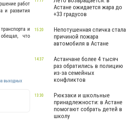
Лето возвращается: в
17:17
ершение работ
Астане ожидается жара до
а и развития
+33 градусов
транспорта и
Непотушенная спичка стала
15:20
 обещал, что
причиной пожара
автомобиля в Астане
Астанчане более 4 тысяч
14:37
раз обратились в полицию
из-за семейных
конфликтов
на выходных
Рюкзаки и школьные
13:30
принадлежности: в Астане
помогают собрать детей в
школу