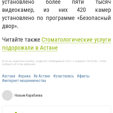
установлено более пяти тысяч
видеокамер, из них 420 камер
установлено по программе «Безопасный
двор».
Читайте также
Стоматологические услуги
подорожали в Астане
Если вы заметили ошибку, выделите необходимый текст и нажмите Ctrl+Enter, чтобы
сообщить об этом редакции
#астана
#кража
#в Астане
#участились
#факты
#интернет-мошенничества
Назым Карабаева