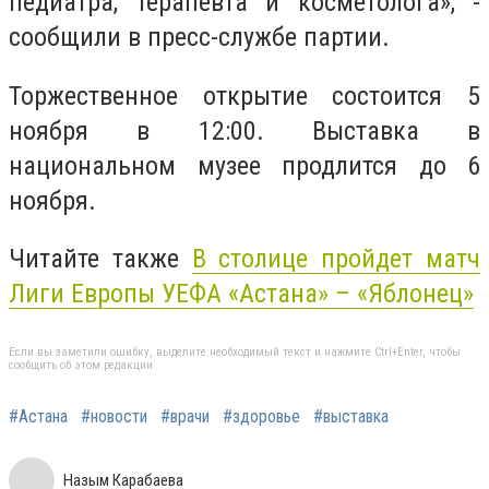
педиатра, терапевта и косметолога», -
сообщили в пресс-службе партии.
Торжественное открытие состоится 5
ноября в 12:00. Выставка в
национальном музее продлится до 6
ноября.
Читайте также
В столице пройдет матч
Лиги Европы УЕФА «Астана» – «Яблонец»
Если вы заметили ошибку, выделите необходимый текст и нажмите Ctrl+Enter, чтобы
сообщить об этом редакции
#Астана
#новости
#врачи
#здоровье
#выставка
Назым Карабаева