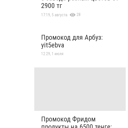
2900 тг
28
17:19, 5 августа
Промокод для Арбуз:
yit5ebva
12:29, 1 июля
Промокод Фридом
продукты на 6500 тенге: