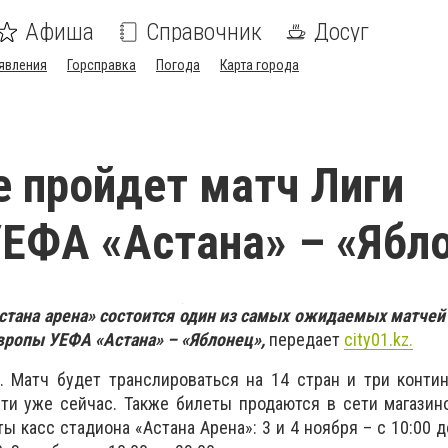
Афиша
Справочник
Досуг
явления
Горсправка
Погода
Карта города
е пройдет матч Лиги
ЕФА «Астана» – «Ябл
Астана арена» состоится один из самых ожидаемых матчей 
Европы УЕФА «Астана» – «Яблонец»,
передает
city
01.
kz
.
. Матч будет транслироваться на 14 стран и три конти
ти уже сейчас. Также билеты продаются в сети магазин
 касс стадиона «Астана Арена»: 3 и 4 ноября – с 10:00 до 