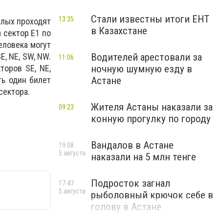
Стали известны итоги ЕНТ
13:35
слых проходят
в Казахстане
 сектор Е1 по
еловека могут
Водителей арестовали за
E, NE, SW, NW.
11:06
ночную шумную езду в
оров SE, NE,
Астане
ть один билет
сектора.
Жителя Астаны наказали за
09:23
конную прогулку по городу
Вандалов в Астане
19:08
5 августа
наказали на 5 млн тенге
Подросток загнал
17:47
5 августа
рыболовный крючок себе в
голову в Астане