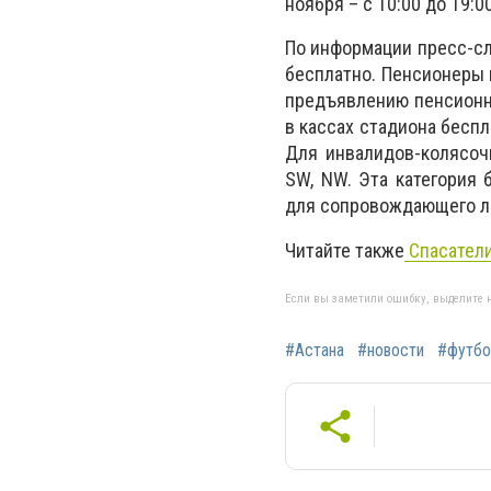
ноября – с 10:00 до 19:00
По информации пресс-сл
бесплатно. Пенсионеры в
предъявлению пенсионн
в кассах стадиона беспл
Для инвалидов-колясоч
SW, NW. Эта категория 
для сопровождающего ли
Читайте также
Спасатели
Если вы заметили ошибку, выделите н
#Астана
#новости
#футбо