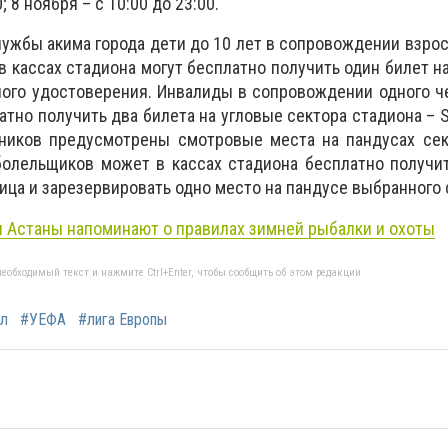
; 8 ноября – с 10:00 до 23:00.
ужбы акима города дети до 10 лет в сопровождении взро
 кассах стадиона могут бесплатно получить один билет на
ого удостоверения. Инвалиды в сопровождении одного ч
атно получить два билета на угловые сектора стадиона – S
ников предусмотрены смотровые места на пандусах сект
болельщиков может в кассах стадиона бесплатно получи
ца и зарезервировать одно место на пандусе выбранного 
 Астаны напоминают о правилах зимней рыбалки и охоты
еобходимый текст и нажмите Ctrl+Enter, чтобы сообщить об этом редакции
л
#УЕФА
#лига Европы