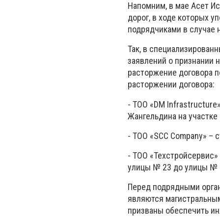
Напомним, в мае Асет И
дорог, в ходе которых 
подрядчиками в случае 
Так, в специализирован
заявлений о признании 
расторжение договора по
расторжении договора:
- ТОО «DM Infrastructur
Жангельдина на участке
- ТОО «SCC Company» – ст
- ТОО «Техстройсервис»
улицы № 23 до улицы № 3
Перед подрядными орган
являются магистральным
призваны обеспечить ин