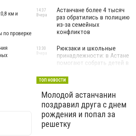
Астанчане более 4 тысяч
14:37
0,8 км и
Вчера
раз обратились в полицию
из-за семейных
конфликтов
ы по проверке
ния
Рюкзаки и школьные
13:30
Вчера
тных
принадлежности: в Астане
помогают собрать детей в
школу
ТОП НОВОСТИ
Молодой астанчанин
поздравил друга с днем
рождения и попал за
решетку