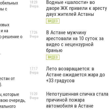
Водные «шалости» во
18:29
мобильных
Вчера
дворе ЖК привели к аресту
ры с
двух жителей Астаны
ВИДЕО
ковых
и на
В Астане мужчину
17:26
то решение о
Вчера
арестовали на 10 суток за
видео с нецензурной
бранью
.
ВИДЕО
Лето возвращается: в
17:17
Вчера
Астане ожидается жара до
естан от
+33 градусов
).
Непотушенная спичка стала
ы, которые
15:20
Вчера
причиной пожара
свою очередь,
автомобиля в Астане
иального