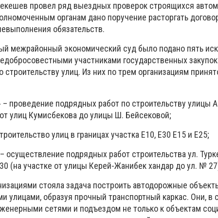
секешев провел ряд выездных проверок строящихся авто
уполномоченным органам дано поручение расторгать догово
невыполнения обязательств.
ный межрайонный экономический суд было подано пять ис
недобросовестными участниками государственных закупок 
 строительству улиц. Из них по трем организациям приня
e» – проведение подрядных работ по строительству улицы А
 от улиц Кумисбекова до улицы Ш. Бейсековой;
роительство улиц в границах участка Е10, Е30 Е15 и Е25;
 – осуществление подрядных работ строительства ул. Турк
0 (на участке от улицы Керей-Жанибек хандар до ул. № 27
изациями стояла задача построить автодорожные объект
и улицами, образуя прочный транспортный каркас. Они, в 
женерными сетями и подъездом не только к объектам соц