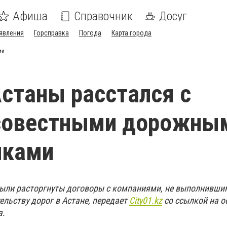
Афиша
Справочник
Досуг
явления
Горсправка
Погода
Карта города
ми
станы расстался с
совестными дорожны
иками
ыли расторгнуты договоры с компаниями, не выполнивши
ельству дорог в Астане, передает
Сity01.kz
cо ссылкой на 
а.