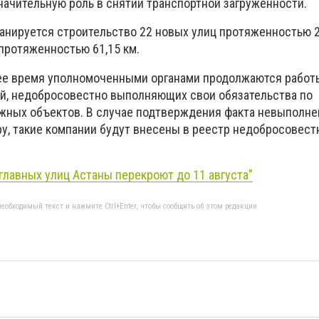
значительную роль в снятии транспортной загруженности.
ланируется строительство 22 новых улиц протяженностью 2
протяженностью 61,15 км.
ее время уполномоченными органами продолжаются работ
й, недобросовестно выполняющих свои обязательства по
жных объектов. В случае подтверждения факта невыполне
ру, такие компании будут внесены в реестр недобросовес
главных улиц Астаны перекроют до 11 августа"
еобходимый текст и нажмите Ctrl+Enter, чтобы сообщить об этом редакции