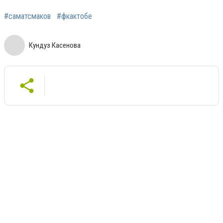
#саматсмаков
#фкактобе
Кундуз Касенова