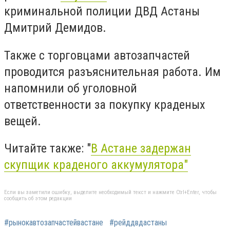
криминальной полиции ДВД Астаны
Дмитрий Демидов.
Также с торговцами автозапчастей
проводится разъяснительная работа. Им
напомнили об уголовной
ответственности за покупку краденых
вещей.
Читайте также: "
В Астане задержан
скупщик краденого аккумулятора"
Если вы заметили ошибку, выделите необходимый текст и нажмите Ctrl+Enter, чтобы
сообщить об этом редакции
#рынокавтозапчастейвастане
#рейддвдастаны