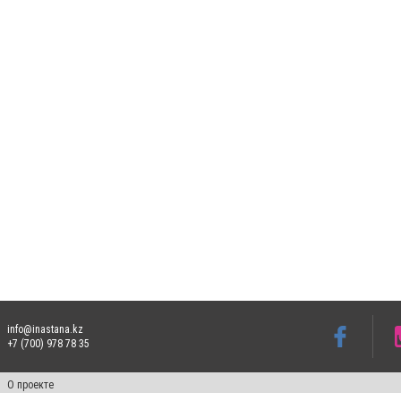
info@inastana.kz
+7 (700) 978 78 35
О проекте