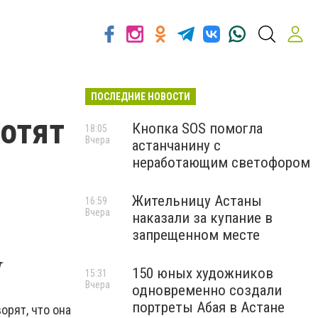
ПОСЛЕДНИЕ НОВОСТИ
хотят
Кнопка SOS помогла
18:05
Вчера
астанчанину с
ч
неработающим светофором
Жительницу Астаны
16:59
Вчера
наказали за купание в
запрещенном месте
т
150 юных художников
15:31
Вчера
одновременно создали
портреты Абая в Астане
орят, что она