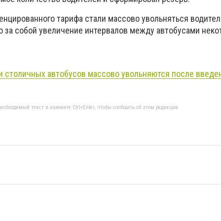
енцированного тарифа стали массово увольняться водите
ло за собой увеличение интервалов между автобусами нек
и столичных автобусов массово увольняются после введе
еобходимый текст и нажмите Ctrl+Enter, чтобы сообщить об этом редакции