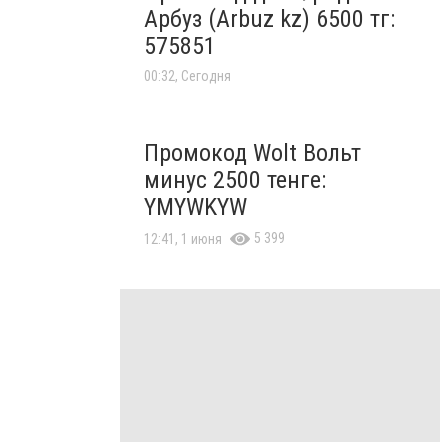
Арбуз (Arbuz kz) 6500 тг:
575851
00:32, Сегодня
Промокод Wolt Вольт
минус 2500 тенге:
YMYWKYW
5 399
12:41, 1 июня