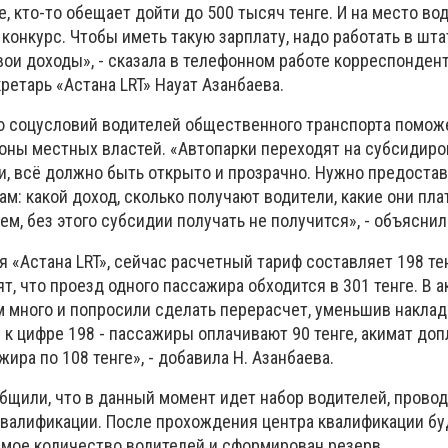
е, кто-то обещает дойти до 500 тысяч тенге. И на место во
конкурс. Чтобы иметь такую зарплату, надо работать в шта
вои доходы», - сказала в телефонном работе корреспонден
етарь «Астана LRT» Науат Азанбаева.
ю соцусловий водителей общественного транспорта помож
оны местных властей. «Автопарки переходят на субсидиро
и, всё должно быть открыто и прозрачно. Нужно предоста
: какой доход, сколько получают водители, какие они плат
ем, без этого субсидии получать не получится», - объяснил
 «Астана LRT», сейчас расчетный тариф составляет 198 тен
т, что проезд одного пассажира обходится в 301 тенге. В 
ом много и попросили сделать перерасчет, уменьшив накла
 к цифре 198 - пассажиры оплачивают 90 тенге, акимат до
ира по 108 тенге», - добавила Н. Азанбаева.
бщили, что в данный момент идет набор водителей, прово
валификации. После прохождения центра квалификации бу
мое количество водителей и сформирован резерв.