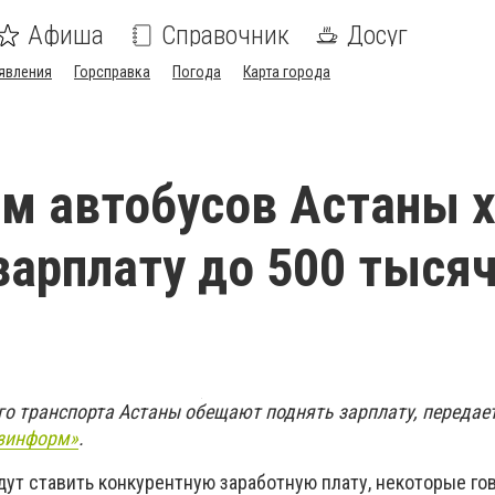
Афиша
Справочник
Досуг
явления
Горсправка
Погода
Карта города
м автобусов Астаны 
зарплату до 500 тыся
о транспорта Астаны обещают поднять зарплату, передае
зинформ»
.
ут ставить конкурентную заработную плату, некоторые гов