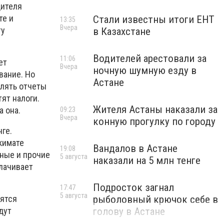
дителя
те и
Стали известны итоги ЕНТ
13:35
Вчера
ту
в Казахстане
Водителей арестовали за
11:06
ет
Вчера
ночную шумную езду в
вание. Но
Астане
влять отчеты
ят налоги.
Жителя Астаны наказали за
а она.
09:23
Вчера
конную прогулку по городу
ге.
акимате
Вандалов в Астане
19:08
дные и прочие
5 августа
наказали на 5 млн тенге
плачивает
Подросток загнал
17:47
5 августа
дятся
рыболовный крючок себе в
дут
голову в Астане