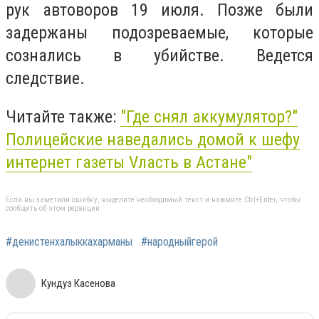
рук автоворов 19 июля. Позже были
задержаны подозреваемые, которые
сознались в убийстве. Ведется
следствие.
Читайте также:
"Где снял аккумулятор?"
Полицейские наведались домой к шефу
интернет газеты Vласть в Астане"
Если вы заметили ошибку, выделите необходимый текст и нажмите Ctrl+Enter, чтобы
сообщить об этом редакции
#денистенхалыккахарманы
#народныйгерой
Кундуз Касенова