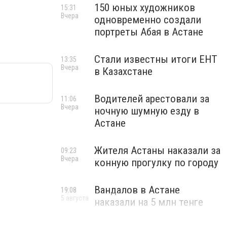
150 юных художников
15:31
Вчера
одновременно создали
портреты Абая в Астане
Стали известны итоги ЕНТ
13:35
Вчера
в Казахстане
Водителей арестовали за
11:06
Вчера
ночную шумную езду в
Астане
Жителя Астаны наказали за
09:23
Вчера
конную прогулку по городу
Вандалов в Астане
19:08
5 августа
наказали на 5 млн тенге