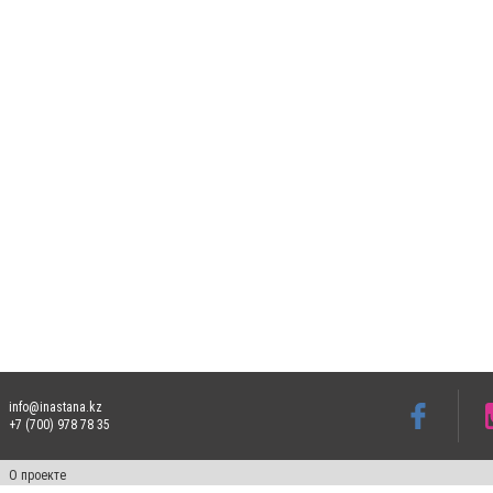
info@inastana.kz
+7 (700) 978 78 35
О проекте