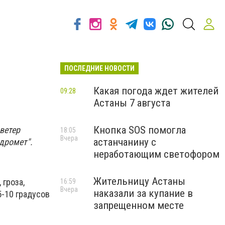
ПОСЛЕДНИЕ НОВОСТИ
Какая погода ждет жителей
09:28
Астаны 7 августа
Кнопка SOS помогла
ветер
18:05
Вчера
астанчанину с
дромет".
неработающим светофором
Жительницу Астаны
 гроза,
16:59
Вчера
наказали за купание в
5-10 градусов
запрещенном месте