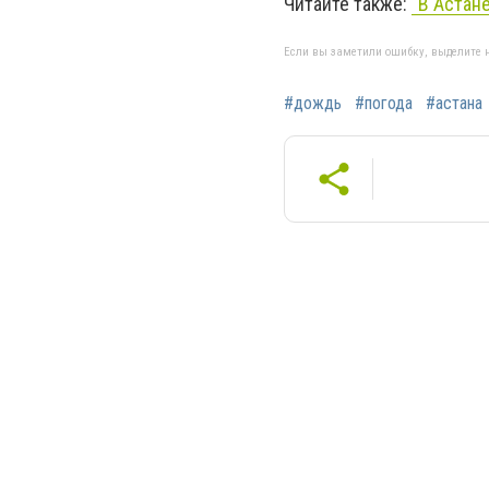
Читайте также:
"В Астан
Если вы заметили ошибку, выделите н
#дождь
#погода
#астана