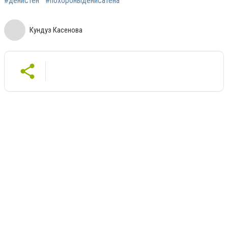
#денистен
#похороныденисатена
Кундуз Касенова