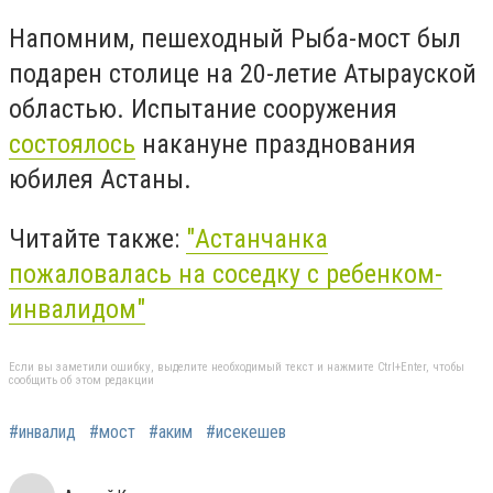
Напомним, пешеходный Рыба-мост был
подарен столице на 20-летие Атырауской
областью. Испытание сооружения
состоялось
накануне празднования
юбилея Астаны.
Читайте также:
"Астанчанка
пожаловалась на соседку с ребенком-
инвалидом"
Если вы заметили ошибку, выделите необходимый текст и нажмите Ctrl+Enter, чтобы
сообщить об этом редакции
#инвалид
#мост
#аким
#исекешев