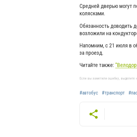
Средней дверью могут п
колясками.
Обязанность доводить д
возложили на кондуктор
Напомним, с 21 июля в 
за проезд.
Читайте также:
"Велодор
Если вы заметили ошибку, выделите н
#автобус
#транспорт
#па