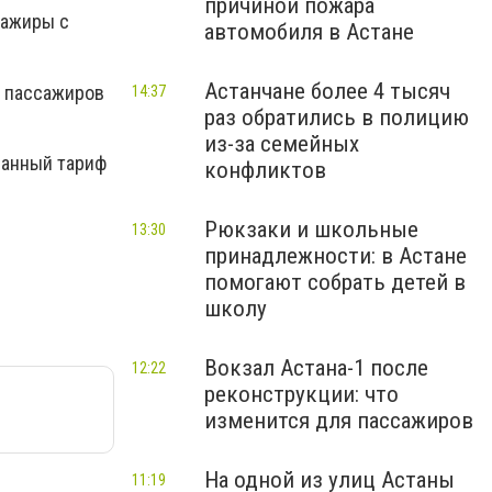
причиной пожара
сажиры с
автомобиля в Астане
Астанчане более 4 тысяч
и пассажиров
14:37
раз обратились в полицию
из-за семейных
анный тариф
конфликтов
Рюкзаки и школьные
13:30
принадлежности: в Астане
помогают собрать детей в
школу
Вокзал Астана-1 после
12:22
реконструкции: что
изменится для пассажиров
На одной из улиц Астаны
11:19