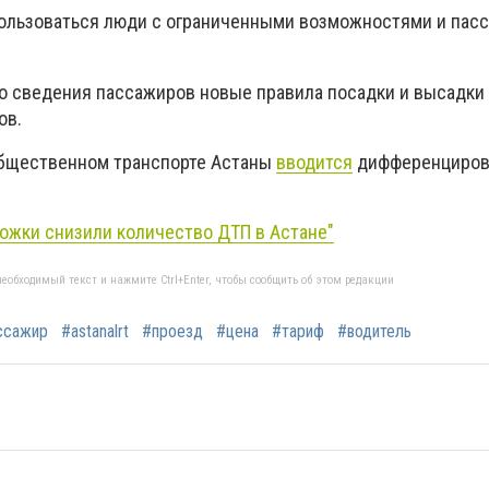
ользоваться люди с ограниченными возможностями и пас
о сведения пассажиров новые правила посадки и высадк
ов.
общественном транспорте Астаны
вводится
дифференциров
ожки снизили количество ДТП в Астане"
еобходимый текст и нажмите Ctrl+Enter, чтобы сообщить об этом редакции
ссажир
#astanalrt
#проезд
#цена
#тариф
#водитель