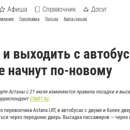
Афиша
Справочник
Досуг
явления
Горсправка
Погода
Карта города
 и выходить с автобу
е начнут по-новому
рте Астаны с 21 июля изменяются правила посадки и выс
орреспондент
City01.kz
.
 перевозчика Astana LRT, в автобусах с двумя и более дв
ться через переднюю дверь. Высадка пассажиров — через 