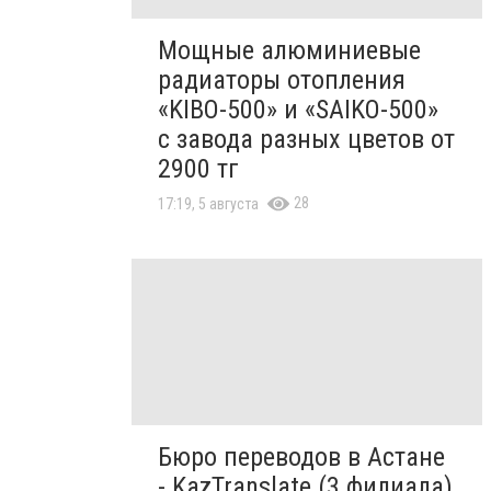
Мощные алюминиевые
радиаторы отопления
«KIBO-500» и «SAIKO-500»
с завода разных цветов от
2900 тг
28
17:19, 5 августа
Бюро переводов в Астане
- KazTranslate (3 филиала)