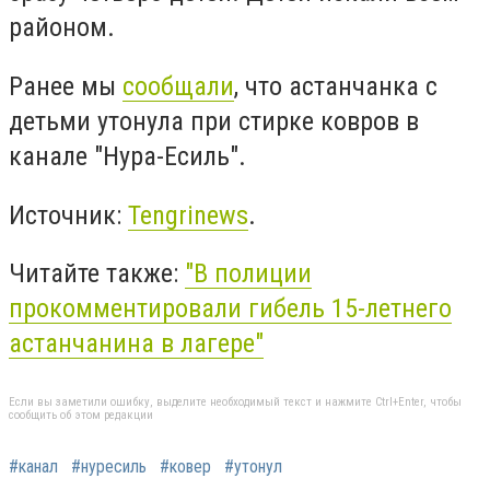
районом.
Ранее мы
сообщали
, что астанчанка с
детьми утонула при стирке ковров в
канале "Нура-Есиль".
Источник:
Tengrinews
.
Читайте также:
"В полиции
прокомментировали гибель 15-летнего
астанчанина в лагере"
Если вы заметили ошибку, выделите необходимый текст и нажмите Ctrl+Enter, чтобы
сообщить об этом редакции
#канал
#нуресиль
#ковер
#утонул