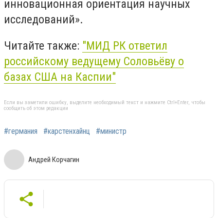
инновационная ориентация научных
исследований».
Читайте также:
"МИД РК ответил
российскому ведущему Соловьёву о
базах США на Каспии"
Если вы заметили ошибку, выделите необходимый текст и нажмите Ctrl+Enter, чтобы
сообщить об этом редакции
#германия
#карстенхайнц
#министр
Андрей Корчагин