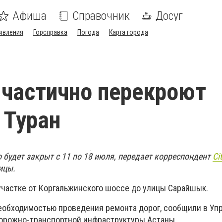
Афиша
Справочник
Досуг
явления
Горсправка
Погода
Карта города
 частично перекроют
 Туран
 будет закрыт с 11 по 18 июля, передает корреспондент
Ci
ицы.
участке от Коргальжинского шоссе до улицы Сарайшык.
еобходимостью проведения ремонта дорог, сообщили в Уп
дорожно-транспортной инфраструктуры Астаны.