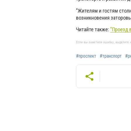
"Жителям и гостям стол
возникновения заторовых
Читайте также:
"Проезд в
Если вы заметили ошибку, выделите н
#проспект
#транспорт
#р