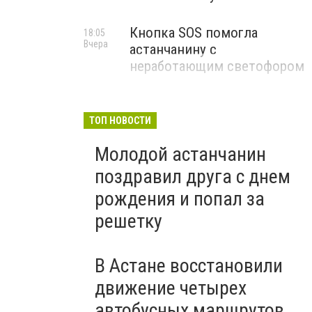
Кнопка SOS помогла
18:05
Вчера
астанчанину с
неработающим светофором
ТОП НОВОСТИ
Молодой астанчанин
поздравил друга с днем
рождения и попал за
решетку
В Астане восстановили
движение четырех
автобусных маршрутов