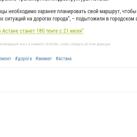
ицы необходимо заранее планировать свой маршрут, чтобы
 ситуаций на дорогах города", – подытожили в городском 
 Астане станет 180 тенге с 21 июля"
еобходимый текст и нажмите Ctrl+Enter, чтобы сообщить об этом редакции
емонт
#дорога
#акимат
#астана