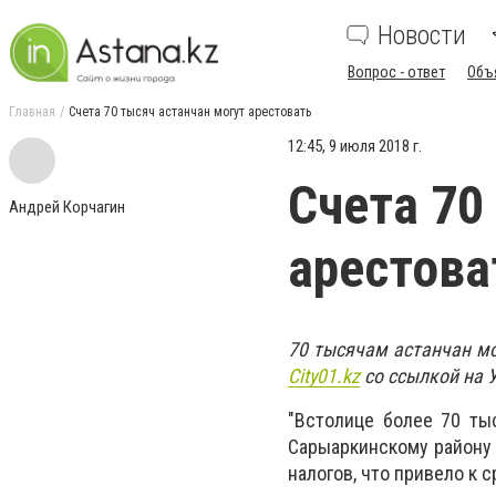
Новости
Вопрос - ответ
Объ
Главная
Счета 70 тысяч астанчан могут арестовать
12:45, 9 июля 2018 г.
Счета 70
Андрей Корчагин
арестова
70 тысячам астанчан мо
City01.kz
со ссылкой на 
"Встолице более 70 ты
Сарыаркинскому району 
налогов, что привело к 