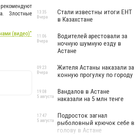
 рекомендуют
Стали известны итоги ЕНТ
13:35
а. Злостные
Вчера
в Казахстане
нами (видео)"
Водителей арестовали за
11:06
Вчера
ночную шумную езду в
Астане
Жителя Астаны наказали за
09:23
Вчера
конную прогулку по городу
Вандалов в Астане
19:08
5 августа
наказали на 5 млн тенге
Подросток загнал
17:47
5 августа
рыболовный крючок себе в
голову в Астане