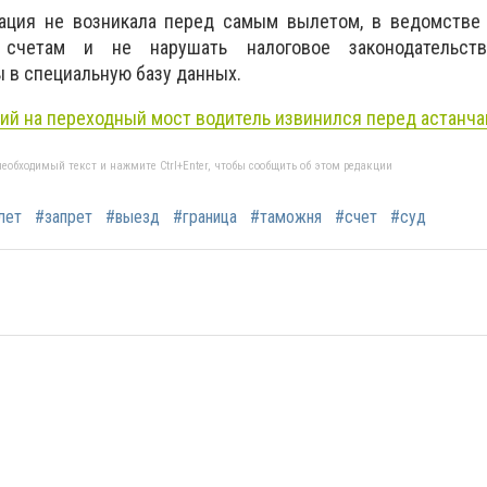
ация не возникала перед самым вылетом, в ведомстве
счетам и не нарушать налоговое законодательств
 в специальную базу данных.
ий на переходный мост водитель извинился перед астанча
еобходимый текст и нажмите Ctrl+Enter, чтобы сообщить об этом редакции
лет
#запрет
#выезд
#граница
#таможня
#счет
#суд