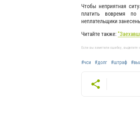
Чтобы неприятная ситу
платить вовремя по 
неплательщики занесены
Читайте также:
"Заехавш
Если вы заметили ошибку, выделите н
#чси
#долг
#штраф
#вы