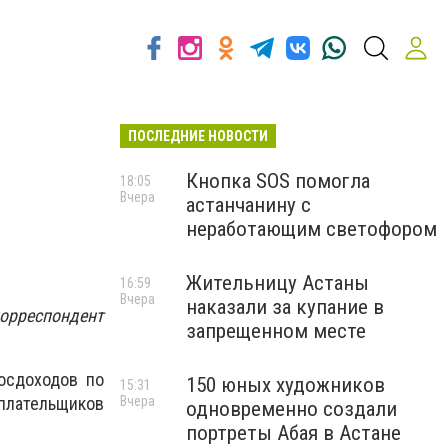
ПОСЛЕДНИЕ НОВОСТИ
Кнопка SOS помогла
18:05
Вчера
астанчанину с
неработающим светофором
Жительницу Астаны
16:59
Вчера
наказали за купание в
корреспондент
запрещенном месте
осдоходов по
150 юных художников
15:31
Вчера
еплательщиков
одновременно создали
портреты Абая в Астане