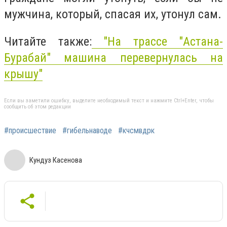
мужчина, который, спасая их, утонул сам.
Читайте также:
"На трассе "Астана-
Бурабай" машина перевернулась на
крышу"
Если вы заметили ошибку, выделите необходимый текст и нажмите Ctrl+Enter, чтобы
сообщить об этом редакции
#происшествие
#гибельнаводе
#кчсмвдрк
Кундуз Касенова