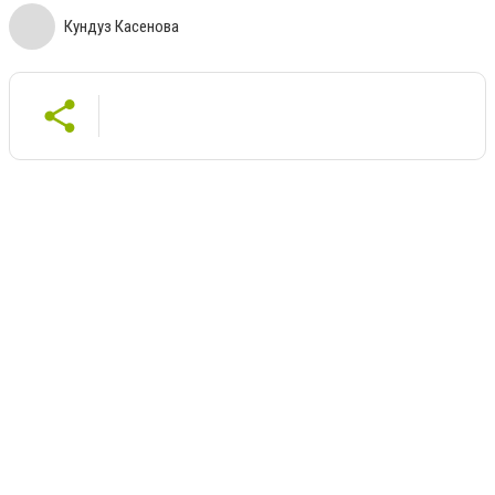
Кундуз Касенова