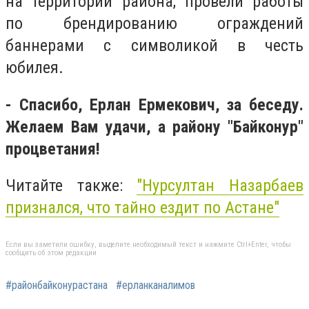
на территории района, провели работы
по брендированию ограждений
баннерами с символикой в честь
юбилея.
- Спасибо, Ерлан Ермекович, за беседу.
Желаем Вам удачи, а району "Байконур"
процветания!
Читайте также:
"Нурсултан Назарбаев
признался, что тайно ездит по Астане"
Если вы заметили ошибку, выделите необходимый текст и нажмите Ctrl+Enter, чтобы
сообщить об этом редакции
#районбайконурастана
#ерланканалимов