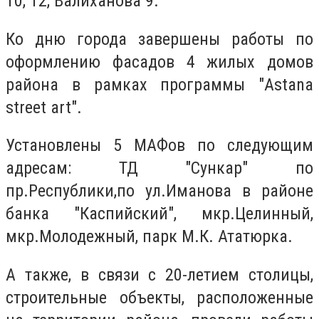
10, 12, Валиханова 9.
Ко дню города заверш
ены
работы по
оформлению фасадов 4 жилых домов
района в рамках программы "Astana
street art".
Установ
лены
5 МАФов по следующим
адресам: ТД "Сункар" по
пр.Республики,по ул.Иманова в районе
банка "Каспийский", мкр.Целинный,
мкр.Молодежный, парк М.К. Ататюрка
.
А также, в связи с 20-летием столицы,
строительные объекты, расположенные