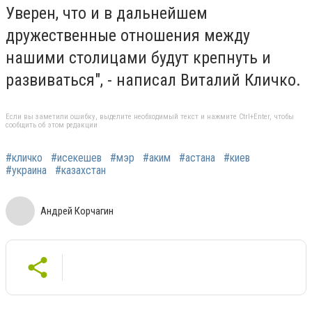
Уверен, что и в дальнейшем
дружественные отношения между
нашими столицами будут крепнуть и
развиваться", - написал Виталий Кличко.
Если вы заметили ошибку, выделите необходимый текст и нажмите Ctrl+Enter, чтобы
сообщить об этом редакции
#кличко
#исекешев
#мэр
#аким
#астана
#киев
#украина
#казахстан
Андрей Корчагин