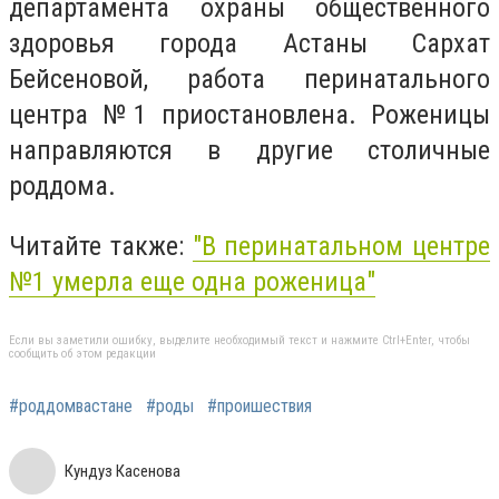
департамента охраны общественного
здоровья города Астаны Сархат
Бейсеновой, работа перинатального
центра №1 приостановлена. Роженицы
направляются в другие столичные
роддома.
Читайте также:
"В перинатальном центре
№1 умерла еще одна роженица"
Если вы заметили ошибку, выделите необходимый текст и нажмите Ctrl+Enter, чтобы
сообщить об этом редакции
#роддомвастане
#роды
#проишествия
Кундуз Касенова