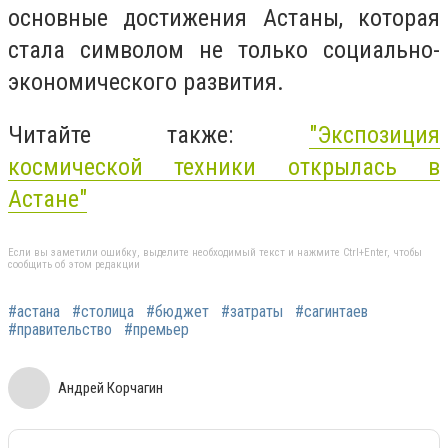
основные достижения Астаны, которая
стала символом не только социально-
экономического развития.
Читайте также:
"Экспозиция
космической техники открылась в
Астане"
Если вы заметили ошибку, выделите необходимый текст и нажмите Ctrl+Enter, чтобы
сообщить об этом редакции
#астана
#столица
#бюджет
#затраты
#сагинтаев
#правительство
#премьер
Андрей Корчагин