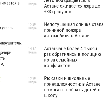
Лето возвращается: в
17:17
 имеется в
Вчера
Астане ожидается жара до
+33 градусов
Непотушенная спичка стала
15:20
 указан
Вчера
причиной пожара
автомобиля в Астане
нарушитель.
Астанчане более 4 тысяч
14:37
дочери
Вчера
раз обратились в полицию
сть
из-за семейных
ам,
конфликтов
Рюкзаки и школьные
13:30
"
Вчера
принадлежности: в Астане
помогают собрать детей в
школу