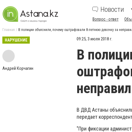
Новости
Вопрос - ответ
Объ
Главная
В полиции объяснили, почему оштрафовали 8-летнюю девочку за неправи
09:25, 3 июля 2018 г.
НАРУШЕНИЕ
В полици
оштрафов
Андрей Корчагин
неправил
В ДВД Астаны объяснили
передает корреспонден
"При фиксации админис