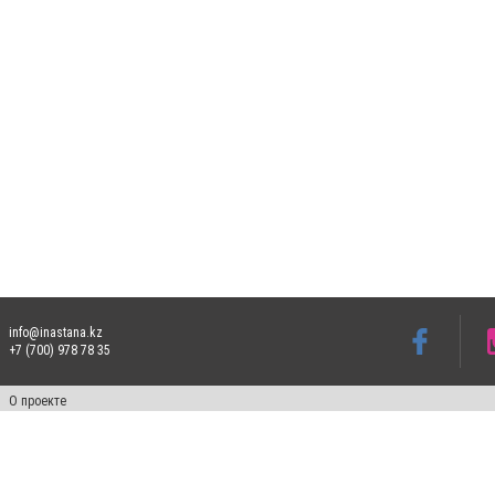
info@inastana.kz
+7 (700) 978 78 35
О проекте
Свидетельство № 17812-СИ от 26 июля 2019 года
Все права защищены. Ретрансляция и цитирование материалов разрешается при ука