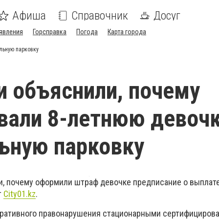
Афиша
Справочник
Досуг
явления
Горсправка
Погода
Карта города
льную парковку
и объяснили, почему
али 8-летнюю девочк
ьную парковку
, почему оформили штраф девочке предписание о выплате
т
City01.kz
.
тративного правонарушения стационарными сертифициров