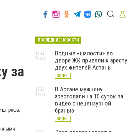
ПОСЛЕДНИЕ НОВОСТИ
Водные «шалости» во
18:29
Вчера
дворе ЖК привели к аресту
у за
двух жителей Астаны
ВИДЕО
В Астане мужчину
17:26
Вчера
арестовали на 10 суток за
видео с нецензурной
 штрафа,
бранью
ВИДЕО
анными