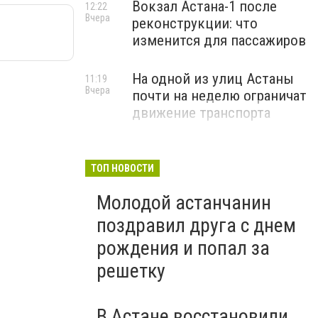
Вокзал Астана-1 после
12:22
Вчера
реконструкции: что
изменится для пассажиров
На одной из улиц Астаны
11:19
Вчера
почти на неделю ограничат
движение транспорта
ТОП НОВОСТИ
Молодой астанчанин
поздравил друга с днем
рождения и попал за
решетку
В Астане восстановили