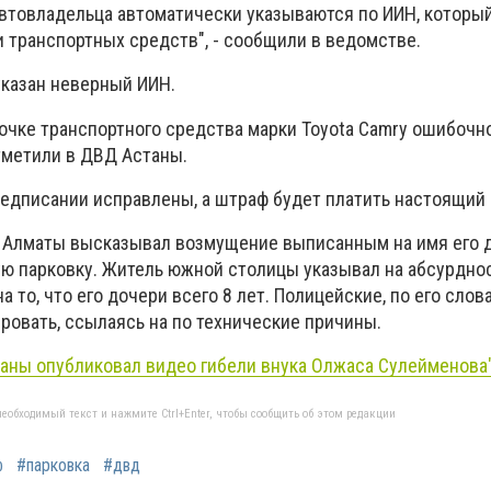
втовладельца автоматически указываются по ИИН, который
 транспортных средств", - сообщили в ведомстве.
указан неверный ИИН.
очке транспортного средства марки Toyota Camry ошибочно
тметили в ДВД Астаны.
едписании исправлены, а штраф будет платить настоящий 
ь Алматы высказывал возмущение выписанным на имя его 
ю парковку. Житель южной столицы указывал на абсурдно
 то, что его дочери всего 8 лет. Полицейские, по его слов
ровать, ссылаясь на по технические причины.
аны опубликовал видео гибели внука Олжаса Сулейменова
еобходимый текст и нажмите Ctrl+Enter, чтобы сообщить об этом редакции
ф
#парковка
#двд