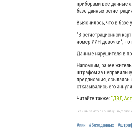
приборами все данные а
базе данных регистрации
Выяснилось, что в базе 
"В регистрационной карт
номер ИИН девочки", - о
Данные нарушителя в пр
Напомним, ранее жител
штрафом за неправильну
предписания, ссылаясь на
отказывались его аннули
Читайте также:
"ДВД Аст
Если вы заметили ошибку, выделите н
#иин
#базаданных
#штра