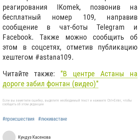
реагирования IKomek, позвонив на
бесплатный номер 109, направив
сообщение в чат-боты Telegram и
Facebook. Также можно сообщить об
этом в соцсетях, отметив публикацию
хештегом #astana109.
Читайте также:
"В центре Астаны на
дороге забил фонтан (видео)"
Если вы заметили ошибку, выделите необходимый текст и нажмите Ctrl+Enter, чтобы
сообщить об этом редакции
#происшествия
#люкивастане
Кундуз Касенова