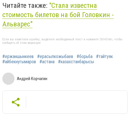
Читайте также:
"Стала известна
стоимость билетов на бой Головкин -
Альварес"
Если вы заметили ошибку, выделите необходимый текст и нажмите Ctrl+Enter, чтобы
сообщить об этом редакции
#ержаншынкеев
#ерасылкожыбаев
#борьба
#тайтуяк
#айбекнугымаров
#астана
#казахстанбарысы
Андрей Корчагин