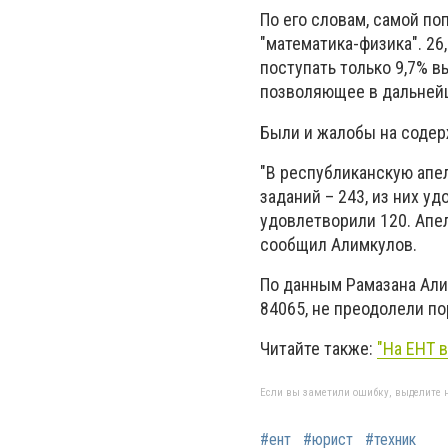
По его словам, самой по
"математика-физика". 2
поступать только 9,7% в
позволяющее в дальней
Были и жалобы на содер
"В республиканскую ап
заданий – 243, из них у
удовлетворили 120. Апел
сообщил Алимкулов.
По данным Рамазана Али
84065, не преодолели по
Читайте также:
"На ЕНТ 
Если вы заметили ошибку, выделите н
#ент
#юрист
#техник