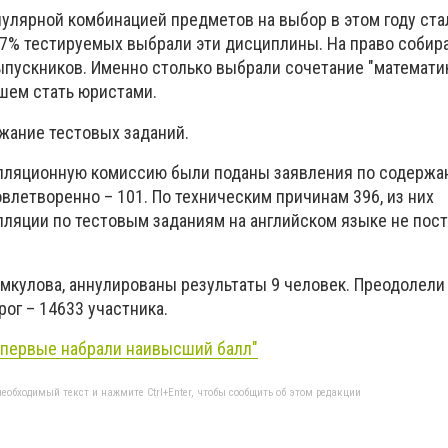
пулярной комбинацией предметов на выбор в этом году ста
6,7% тестируемых выбрали эти дисциплины. На право собир
ыпускников. Именно столько выбрали сочетание "математик
шем стать юристами.
жание тестовых заданий.
елляционную комиссию были поданы заявления по содержа
довлетворенно – 101. По техническим причинам 396, из них
ляции по тестовым заданиям на английском языке не посту
мкулова, аннулированы результаты 9 человек. Преодолели 
рог – 14633 участника.
впервые набрали наивысший балл"
еобходимый текст и нажмите Ctrl+Enter, чтобы сообщить об этом редакции