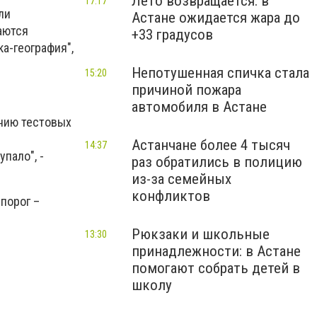
Лето возвращается: в
17:17
ли
Астане ожидается жара до
аются
+33 градусов
а-география",
Непотушенная спичка стала
15:20
причиной пожара
автомобиля в Астане
нию тестовых
Астанчане более 4 тысяч
14:37
пало", -
раз обратились в полицию
из-за семейных
конфликтов
порог –
Рюкзаки и школьные
13:30
принадлежности: в Астане
помогают собрать детей в
школу