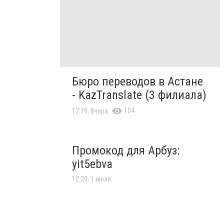
Бюро переводов в Астане
- KazTranslate (3 филиала)
104
17:19, Вчера
Промокод для Арбуз:
yit5ebva
12:29, 1 июля