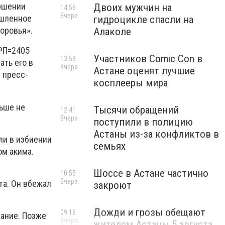
ершении
Двоих мужчин на
14:56
Вчера
ышленное
гидроцикле спасли на
оровья».
Алаколе
МРП=2405
Участников Comic Con в
13:53
ать его в
Вчера
Астане оценят лучшие
 пресс-
косплееры мира
льше не
Тысячи обращений
12:41
Вчера
поступили в полицию
Астаны из-за конфликтов в
ли в избиении
семьях
ом акима.
Шоссе в Астане частично
10:55
Вчера
та. Он вбежал
закроют
Дожди и грозы обещают
09:16
нание. Позже
Вчера
жителям Астаны 5 августа