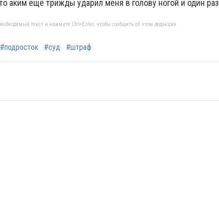
то аким ещё трижды ударил меня в голову ногой и один раз
еобходимый текст и нажмите Ctrl+Enter, чтобы сообщить об этом редакции
#подросток
#суд
#штраф