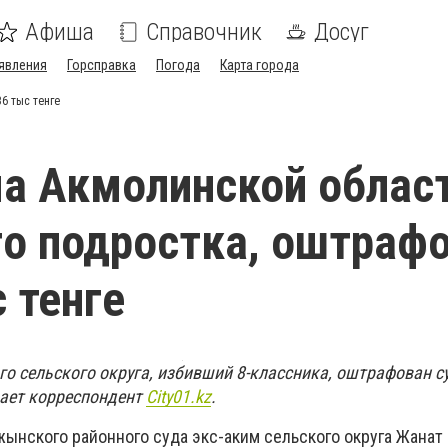
Афиша
Справочник
Досуг
явления
Горсправка
Погода
Карта города
6 тыс тенге
а Акмолинской област
о подростка, оштраф
 тенге
о сельского округа, избивший 8-классника, оштрафован с
дает корреспондент
City01.kz
.
ынского районного суда экс-аким сельского округа Жанат