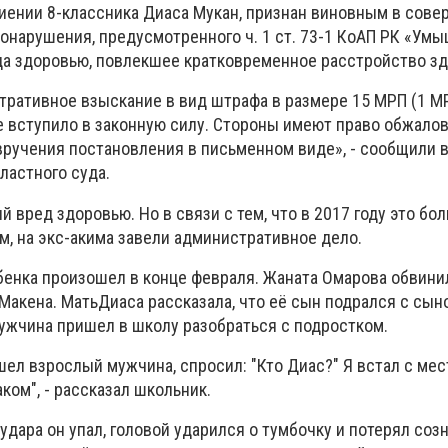
биении 8-классника Диаса Мукан, признан виновным в сов
онарушения, предусмотренного ч. 1 ст. 73-1 КоАП РК «Ум
да здоровью, повлекшее кратковременное расстройство зд
тративное взыскание в вид штрафа в размере 15 МРП (1 
е вступило в законную силу. Стороны имеют право обжалов
вручения постановления в письменном виде», - сообщили в
ластного суда.
й вред здоровью. Но в связи с тем, что в 2017 году это бо
м, на экс-акима завели административное дело.
бенка произошел в конце февраля. Жаната Омарова обвини
Макена. МатьДиаса рассказала, что её сын подрался с сын
мужчина пришел в школу разобраться с подростком.
шел взрослый мужчина, спросил: "Кто Диас?" Я встал с мес
ком", - рассказал школьник.
 удара он упал, головой ударился о тумбочку и потерял соз