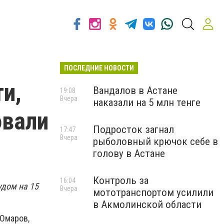
ПОСЛЕДНИЕ НОВОСТИ
и,
Вандалов в Астане
19:08
Вчера
наказали на 5 млн тенге
овали
Подросток загнал
17:47
Вчера
рыболовный крючок себе в
голову в Астане
Контроль за
16:04
удом на 15
Вчера
мототранспортом усилили
в Акмолинской области
 Омаров,