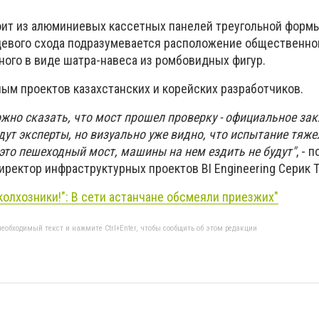
ит из алюминиевых кассетных панелей треугольной формы
цевого схода подразумевается расположение общественно
ного в виде шатра-навеса из ромбовидных фигур.
ым проектов казахстанских и корейских разработчиков.
ожно сказать, что мост прошел проверку - официальное за
дут эксперты, но визуально уже видно, что испытание тяже
это пешеходный мост, машины на нем ездить не будут"
, - 
ректор инфраструктурных проектов BI Engineering Серик Т
 колхозники!": В сети астанчане обсмеяли приезжих"
еобходимый текст и нажмите Ctrl+Enter, чтобы сообщить об этом редакции