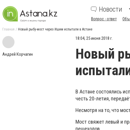
Новости
Вопрос - ответ
Объ
Главная
Новый рыбу-мост через Ишим испытали в Астане
18:04, 25 июня 2018 г.
Новый р
Андрей Корчагин
испытали
В Астане состоялись ис
честь 20-летия, переда
Несмотря на то, что мос
Мост свяжет левый и пр
пешеходов.