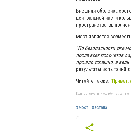
Внешняя оболочка состо
центральной части коль
пространства, выполнен
Мост является совместн
"По безопасности уже м
после всех подсчетов да
прошло успешно, а ведь 
результаты испытаний ди
Читайте также:
"Привет,
Если вы заметили ошибку, выделите н
#мост
#астана