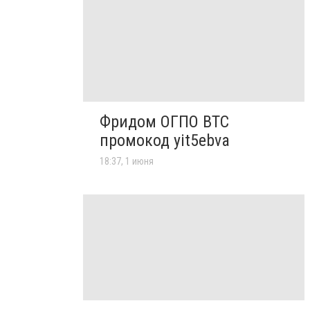
Фридом ОГПО ВТС
промокод yit5ebva
18:37, 1 июня