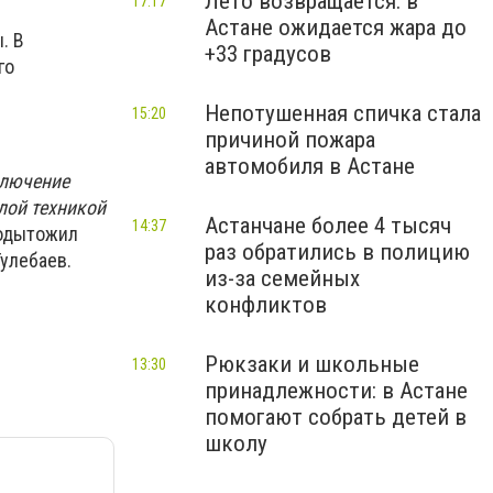
Лето возвращается: в
17:17
Астане ожидается жара до
. В
+33 градусов
го
Непотушенная спичка стала
15:20
причиной пожара
автомобиля в Астане
ключение
лой техникой
Астанчане более 4 тысяч
14:37
подытожил
раз обратились в полицию
улебаев.
из-за семейных
конфликтов
Рюкзаки и школьные
13:30
принадлежности: в Астане
помогают собрать детей в
школу