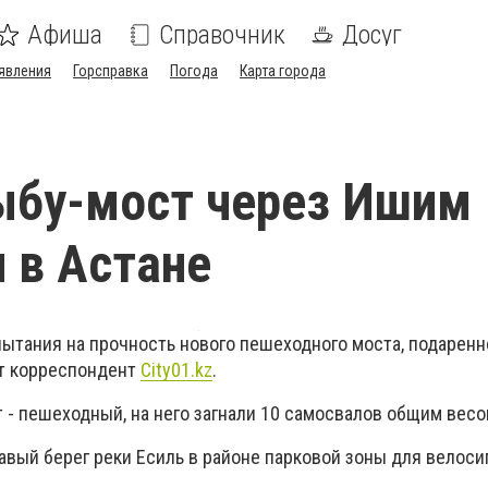
Афиша
Справочник
Досуг
явления
Горсправка
Погода
Карта города
ыбу-мост через Ишим
 в Астане
пытания на прочность нового пешеходного моста, подаренн
ёт корреспондент
City01.kz
.
т - пешеходный, на него загнали 10 самосвалов общим весо
авый берег реки Есиль в районе парковой зоны для велоси