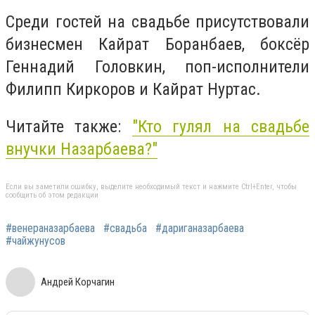
Среди гостей на свадьбе присутствовали
бизнесмен Кайрат Боранбаев, боксёр
Геннадий Головкин, поп-исполнители
Филипп Киркоров и Кайрат Нуртас.
Читайте также:
"Кто гулял на свадьбе
внучки Назарбаева?"
Если вы заметили ошибку, выделите необходимый текст и нажмите Ctrl+Enter, чтобы
сообщить об этом редакции
#венераназарбаева
#свадьба
#дариганазарбаева
#чайжунусов
Андрей Корчагин