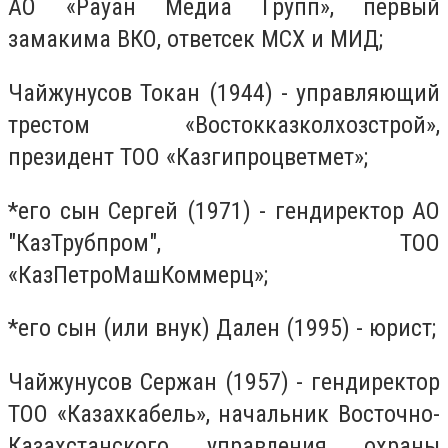
АО «Рауан Медиа Групп», первый
замакима ВКО, ответсек МСХ и МИД;
Чайжунусов Токан (1944) - управляющий
трестом «Востокказколхозстрой»,
президент ТОО «Казгипроцветмет»;
*его сын Сергей (1971) - гендиректор АО
"КазТрубпром", ТОО
«КазПетроМашКоммерц»;
*его сын (или внук) Дален (1995) - юрист;
Чайжунусов Сержан (1957) - гендиректор
ТОО «Казахкабель», начальник Восточно-
Казахстанского управления охраны