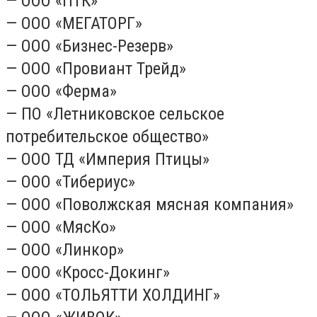
— ООО «ПТК»
— ООО «МЕГАТОРГ»
— ООО «Бизнес-Резерв»
— ООО «Провиант Трейд»
— ООО «Ферма»
— ПО «Летниковское сельское
потребительское общество»
— ООО ТД «Империя Птицы»
— ООО «Тибериус»
— ООО «Поволжская мясная компания»
— ООО «МясКо»
— ООО «Линкор»
— ООО «Кросс-Докинг»
— ООО «ТОЛЬЯТТИ ХОЛДИНГ»