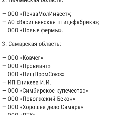
2. Пензенская область:
— ООО «ПензаМолИнвест»;
— АО «Васильевская птицефабрика»;
— ООО «Новые фермы».
3. Самарская область:
— ООО «Ковчег»
— ООО «Провиант»
— ООО «ПищПромСоюз»
— ИП Еникеев И.И.
— ООО «Симбирское купечество»
— ООО «Поволжский Бекон»
— ООО «Хорошее дело Самара»