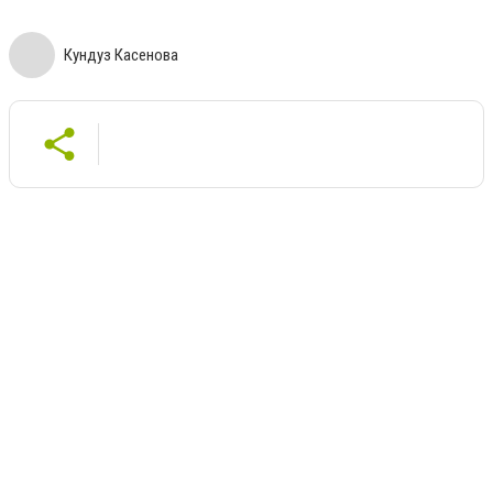
Кундуз Касенова