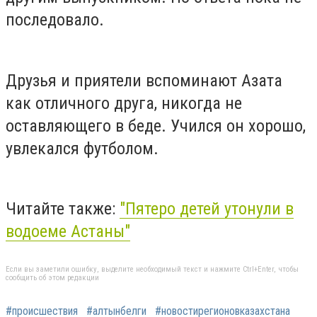
последовало.
Друзья и приятели вспоминают Азата
как отличного друга, никогда не
оставляющего в беде. Учился он хорошо,
увлекался футболом.
Читайте также:
"Пятеро детей утонули в
водоеме Астаны"
Если вы заметили ошибку, выделите необходимый текст и нажмите Ctrl+Enter, чтобы
сообщить об этом редакции
#происшествия
#алтынбелги
#новостирегионовказахстана