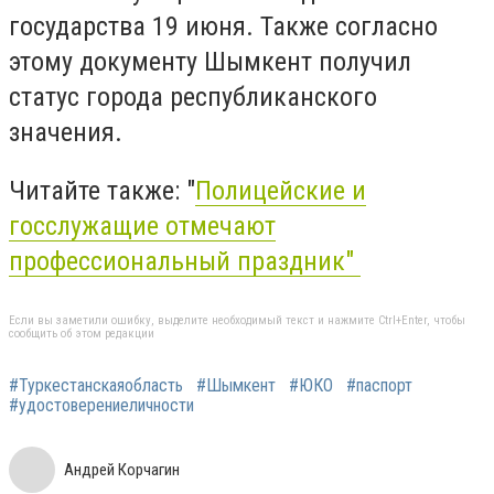
государства 19 июня. Также согласно
этому документу Шымкент получил
статус города республиканского
значения.
Читайте также: "
Полицейские и
госслужащие отмечают
профессиональный праздник"
Если вы заметили ошибку, выделите необходимый текст и нажмите Ctrl+Enter, чтобы
сообщить об этом редакции
#Туркестанскаяобласть
#Шымкент
#ЮКО
#паспорт
#удостоверениеличности
Андрей Корчагин