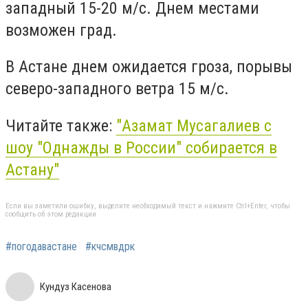
западный 15-20 м/с. Днем местами
возможен град.
В Астане днем ожидается гроза, порывы
северо-западного ветра 15 м/с.
Читайте также:
"Азамат Мусагалиев с
шоу "Однажды в России" собирается в
Астану"
Если вы заметили ошибку, выделите необходимый текст и нажмите Ctrl+Enter, чтобы
сообщить об этом редакции
#погодавастане
#кчсмвдрк
Кундуз Касенова