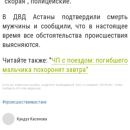
"скорая", полицейские.
В ДВД Астаны подтвердили смерть
мужчины и сообщили, что в настоящее
время все обстоятельства происшествия
выясняются.
Читайте также: "
ЧП с поездом: погибшего
мальчика похоронят завтра"
Если вы заметили ошибку, выделите необходимый текст и нажмите Ctrl+Enter, чтобы
сообщить об этом редакции
#происшествиявастане
Кундуз Касенова