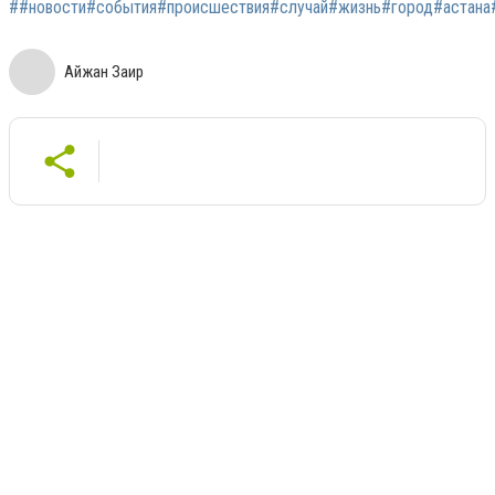
##новости#события#происшествия#случай#жизнь#город#астана#а
Айжан Заир