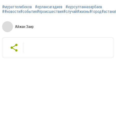
#мураттелибеков
#ерлансагадиев
#нурсултанназарбаев
##новости#события#происшествия#случай#жизнь#город#астана#а
Айжан Заир