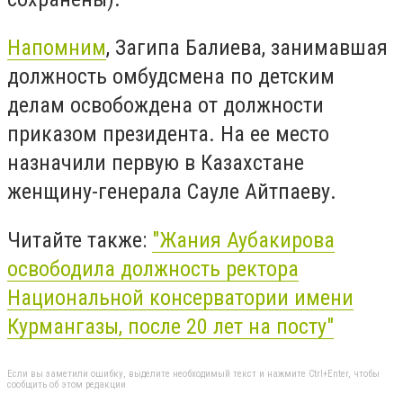
Напомним
, Загипа Балиева, занимавшая
должность омбудсмена по детским
делам освобождена от должности
приказом президента. На ее место
назначили первую в Казахстане
женщину-генерала Сауле Айтпаеву.
Читайте также:
"
Жания Аубакирова
освободила должность ректора
Национальной консерватории имени
Курмангазы, после 20 лет на посту
"
Если вы заметили ошибку, выделите необходимый текст и нажмите Ctrl+Enter, чтобы
сообщить об этом редакции