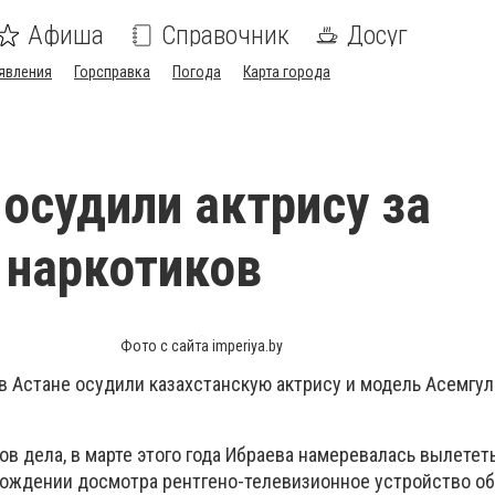
Афиша
Справочник
Досуг
явления
Горсправка
Погода
Карта города
 осудили актрису за
 наркотиков
Фото с сайта imperiya.by
в Астане осудили казахстанскую актрису и модель Асемгул
ов дела, в марте этого года Ибраева намеревалась вылетет
хождении досмотра рентгено-телевизионное устройство о