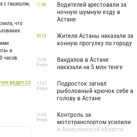
а с гашишом,
Водителей арестовали за
11:06
ночную шумную езду в
Астане
нила, что
ьзования.
Жителя Астаны наказали за
09:23
конную прогулку по городу
кими
та» и
0 часов.
Вандалов в Астане
19:08
Вчера
наказали на 5 млн тенге
ячее ведро со
Подросток загнал
17:47
Вчера
рыболовный крючок себе в
голову в Астане
Контроль за
16:04
Вчера
мототранспортом усилили
в Акмолинской области