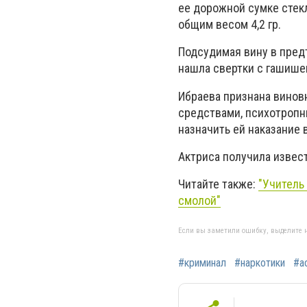
ее дорожной сумке стекл
общим весом 4,2 гр.
Подсудимая вину в пред
нашла свертки с гашише
Ибраева признана винов
средствами, психотропн
назначить ей наказание
Актриса получила извест
Читайте также:
"Учитель
смолой"
Если вы заметили ошибку, выделите н
#криминал
#наркотики
#а