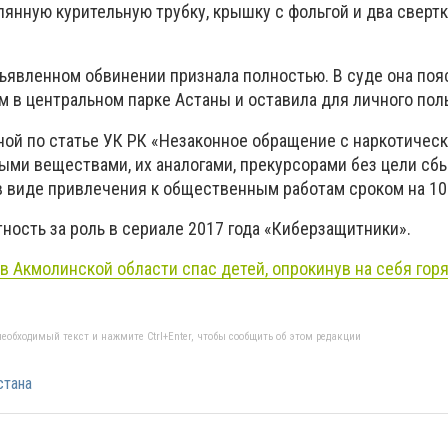
янную курительную трубку, крышку с фольгой и два свертк
ъявленном обвинении признала полностью. В суде она пояс
м в центральном парке Астаны и оставила для личного пол
ной по статье УК РК «Незаконное обращение с наркотичес
ыми веществами, их аналогами, прекурсорами без цели сбы
 в виде привлечения к общественным работам сроком на 10
ность за роль в сериале 2017 года «Киберзащитники».
 в Акмолинской области спас детей, опрокинув на себя гор
еобходимый текст и нажмите Ctrl+Enter, чтобы сообщить об этом редакции
стана