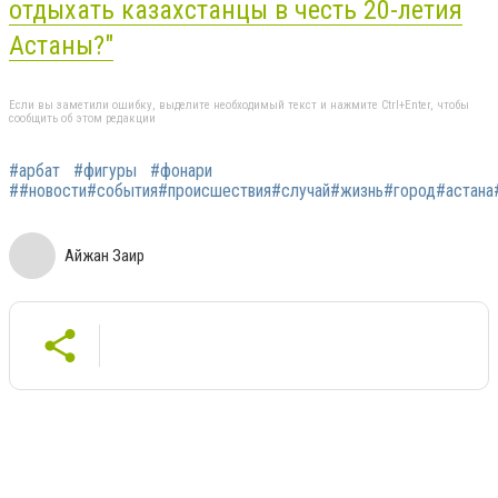
отдыхать казахстанцы в честь 20-летия
Астаны?
"
Если вы заметили ошибку, выделите необходимый текст и нажмите Ctrl+Enter, чтобы
сообщить об этом редакции
#арбат
#фигуры
#фонари
##новости#события#происшествия#случай#жизнь#город#астана#а
Айжан Заир