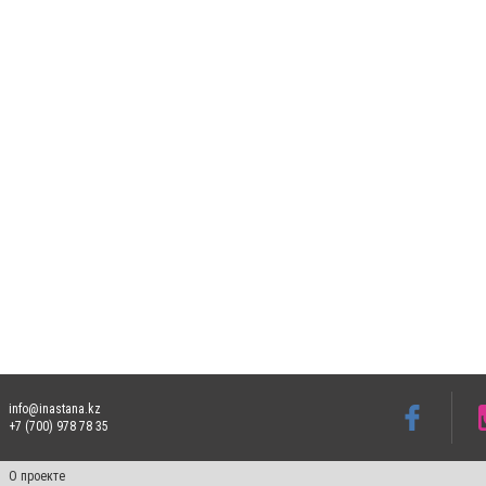
info@inastana.kz
+7 (700) 978 78 35
О проекте