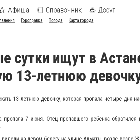
Афиша
Справочник
Досуг
явления
Горсправка
Погода
Карта города
е сутки ищут в Астан
ую 13-летнюю девочк
кать 13-летнюю девочку, которая пропала четыре дня на
.
 пропала 7 июня. Отец пропавшего ребенка обратился 
.
 видели на левом берегу на улице Алматы, возле
возле Ж