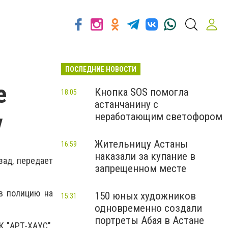
ПОСЛЕДНИЕ НОВОСТИ
е
Кнопка SOS помогла
18:05
астанчанину с
у
неработающим светофором
Жительницу Астаны
16:59
наказали за купание в
зад, передает
запрещенном месте
в полицию на
150 юных художников
15:31
одновременно создали
портреты Абая в Астане
К "АРТ-ХАУС".