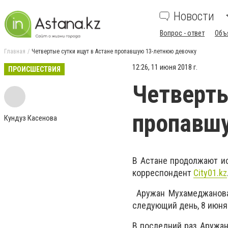
Новости
Вопрос - ответ
Объ
Главная
Четвертые сутки ищут в Астане пропавшую 13-летнюю девочку
12:26, 11 июня 2018 г.
ПРОИСШЕСТВИЯ
Четверты
пропавш
Кундуз Касенова
В Астане продолжают ис
корреспондент
City01.kz
Аружан
Мухамеджанова
следующий день, 8 июня
В последний раз Аружан