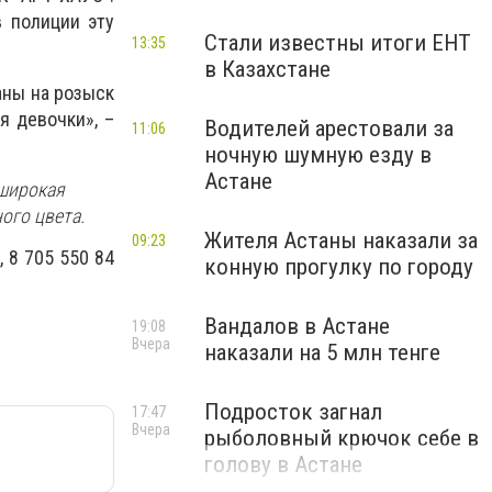
в полиции эту
Стали известны итоги ЕНТ
13:35
в Казахстане
аны на розыск
я девочки», –
Водителей арестовали за
11:06
ночную шумную езду в
Астане
 широкая
ого цвета.
Жителя Астаны наказали за
09:23
 8 705 550 84
конную прогулку по городу
Вандалов в Астане
19:08
Вчера
наказали на 5 млн тенге
Подросток загнал
17:47
Вчера
рыболовный крючок себе в
голову в Астане