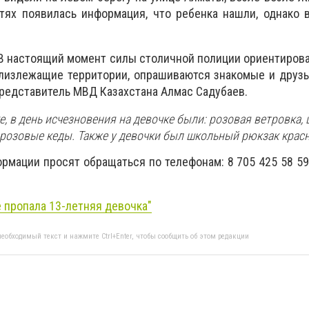
тях появилась информация, что ребенка нашли, однако 
В настоящий момент силы столичной полиции ориентиров
лизлежащие территории, опрашиваются знакомые и друзь
редставитель МВД Казахстана Алмас Садубаев.
, в день исчезновения на девочке были: розовая ветровка,
 розовые кеды. Также у девочки был школьный рюкзак красн
рмации просят обращаться по телефонам: 8 705 425 58 59,
е пропала 13-летняя девочка"
еобходимый текст и нажмите Ctrl+Enter, чтобы сообщить об этом редакции