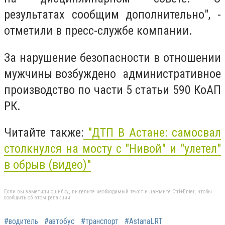
результатах сообщим дополнительно", -
отметили в пресс-службе компании.
За нарушение безопасности в отношении
мужчины возбуждено
административное
производство по части 5 статьи 590 КоАП
РК.
Читайте также:
"
ДТП В Астане: самосвал
столкнулся на мосту с "Нивой" и "улетел"
в обрыв (видео)
"
Если вы заметили ошибку, выделите необходимый текст и нажмите Ctrl+Enter, чтобы
сообщить об этом редакции
#водитель
#автобус
#транспорт
#AstanaLRT