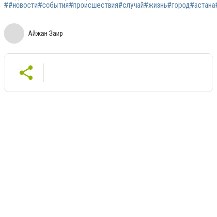
##новости#события#происшествия#случай#жизнь#город#астана#а
Айжан Заир